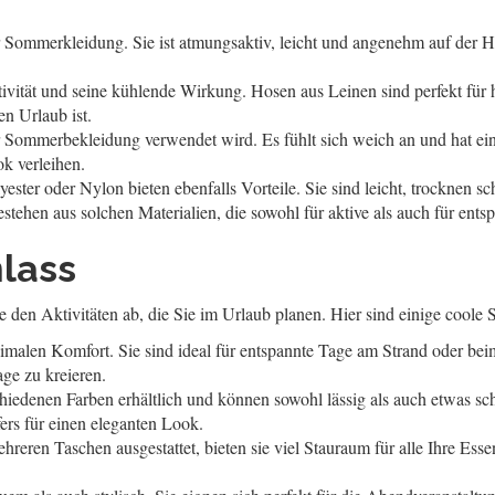
ür Sommerkleidung. Sie ist atmungsaktiv, leicht und angenehm auf der H
vität und seine kühlende Wirkung. Hosen aus Leinen sind perfekt für he
en Urlaub ist.
für Sommerbekleidung verwendet wird. Es fühlt sich weich an und hat e
ok verleihen.
ster oder Nylon bieten ebenfalls Vorteile. Sie sind leicht, trocknen schn
tehen aus solchen Materialien, die sowohl für aktive als auch für ents
nlass
 den Aktivitäten ab, die Sie im Urlaub planen. Hier sind einige coole Sc
malen Komfort. Sie sind ideal für entspannte Tage am Strand oder beim
ge zu kreieren.
rschiedenen Farben erhältlich und können sowohl lässig als auch etwas 
rs für einen eleganten Look.
reren Taschen ausgestattet, bieten sie viel Stauraum für alle Ihre Esse