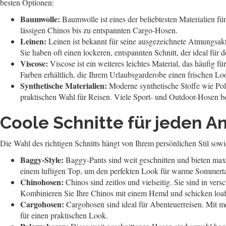
besten Optionen:
Baumwolle:
Baumwolle ist eines der beliebtesten Materialien f
lässigen Chinos bis zu entspannten Cargo-Hosen.
Leinen:
Leinen ist bekannt für seine ausgezeichnete Atmungsakti
Sie haben oft einen lockeren, entspannten Schnitt, der ideal für d
Viscose:
Viscose ist ein weiteres leichtes Material, das häufig 
Farben erhältlich, die Ihrem Urlaubsgarderobe einen frischen Lo
Synthetische Materialien:
Moderne synthetische Stoffe wie Polye
praktischen Wahl für Reisen. Viele Sport- und Outdoor-Hosen bes
Coole Schnitte für jeden A
Die Wahl des richtigen Schnitts hängt von Ihrem persönlichen Stil sowie
Baggy-Style:
Baggy-Pants sind weit geschnitten und bieten maxi
einem luftigen Top, um den perfekten Look für warme Sommerta
Chinohosen:
Chinos sind zeitlos und vielseitig. Sie sind in ve
Kombinieren Sie Ihre Chinos mit einem Hemd und schicken loafe
Cargohosen:
Cargohosen sind ideal für Abenteuerreisen. Mit meh
für einen praktischen Look.