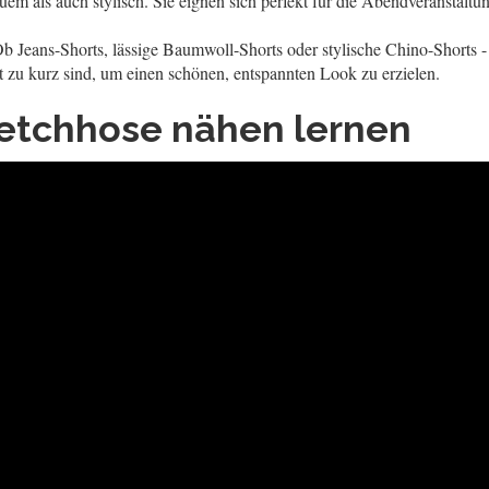
m als auch stylisch. Sie eignen sich perfekt für die Abendveranstaltu
eans-Shorts, lässige Baumwoll-Shorts oder stylische Chino-Shorts - si
t zu kurz sind, um einen schönen, entspannten Look zu erzielen.
etchhose nähen lernen