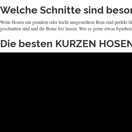
Welche Schnitte sind beson
Weite Hosen mit geradem oder leicht ausgestelltem Bein sind perfekt fü
geschnitten sind und die Beine frei lassen. Wer es gerne etwas figurbet
Die besten KURZEN HOSEN 